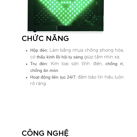
CHỨC NĂNG
Hộp đèn:
Làm bằng nhựa chống phong hóa,
thấu kính lồi hội tụ sáng
có
giúp tầm nhìn xa.
Trụ đèn:
chống rỉ,
Kim loại sơn tĩnh điện,
chống ăn mòn
.
Hoạt động liên tục 24/7
, đảm bảo tín hiệu luôn
rõ ràng.
CÔNG NGHỆ