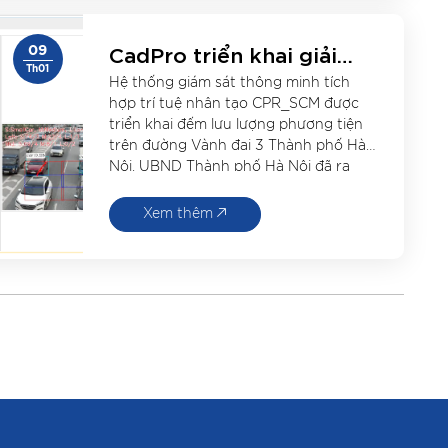
CadPro triển khai giải
09
pháp đếm xe thông minh
Th01
Hệ thống giám sát thông minh tích
trên đường Vành đai 3
hợp trí tuệ nhân tạo CPR_SCM được
thành phố Hà Nội
triển khai đếm lưu lượng phương tiện
trên đường Vành đai 3 Thành phố Hà
Nội. UBND Thành phố Hà Nội đã ra
quyết định số 1774/QĐ-UBND ngày
29/4/2020 về việc sửa chữa khẩn cấp
Xem thêm
sự cố xô lệch gối cầu […]