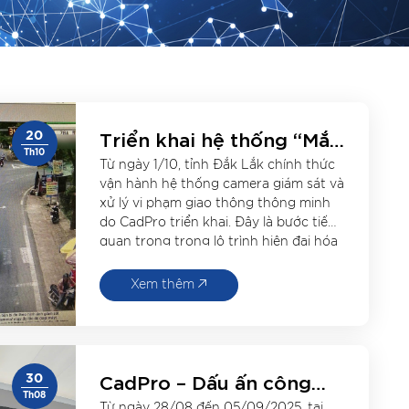
Triển khai hệ thống “Mắt
20
thần” công nghệ AI giám
Th10
Từ ngày 1/10, tỉnh Đắk Lắk chính thức
sát giao thông thông
vận hành hệ thống camera giám sát và
minh tại Đắk Lắk
xử lý vi phạm giao thông thông minh
do CadPro triển khai. Đây là bước tiến
quan trọng trong lộ trình hiện đại hóa
hạ tầng giao thông và hướng đến xây
dựng đô thị thông minh, an toàn, […]
Xem thêm
CadPro – Dấu ấn công
30
nghệ Việt tại Triển lãm
Th08
Từ ngày 28/08 đến 05/09/2025, tại