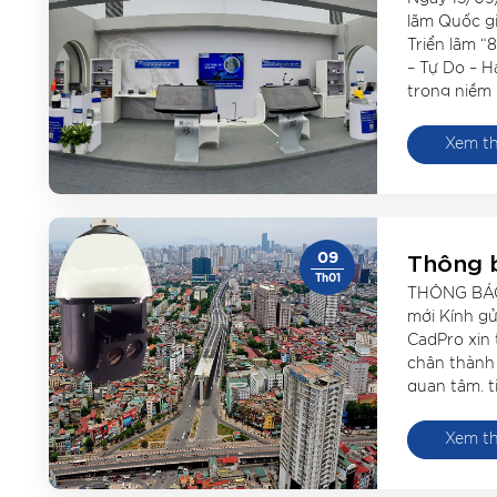
– một đ
lãm Quốc gi
hiện th
Triển lãm “
công ng
– Tự Do – H
trong niềm 
suốt 19 ngày
không chỉ tá
Xem t
[…]
Thông b
09
phẩm m
Th01
THÔNG BÁO 
mới Kính g
CadPro xin 
chân thành
quan tâm, t
chúng tôi t
vui mừng t
Xem t
với […]