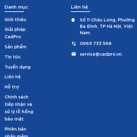
Danh mục
Liên hệ
Giới thiệu
Số 11 Châu Long, Phường
Ba Đình, TP Hà Nội, Việt
Giải pháp
Nam
CadPro
0969 733 568
Sản phẩm
service@cadpro.vn
Tin tức
Tuyển dụng
Liên hệ
Hỗ trợ
Chính sách
tiếp nhận và
xử lý lỗ hổng
bảo mật
Phiên bản
phần mềm