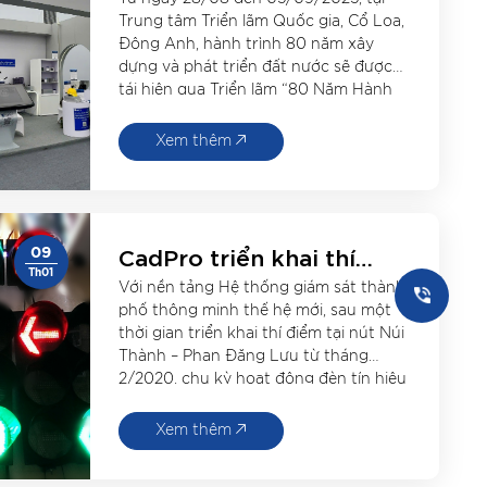
“80 Năm Thành Tựu Đất
Trung tâm Triển lãm Quốc gia, Cổ Loa,
Nước”
Đông Anh, hành trình 80 năm xây
dựng và phát triển đất nước sẽ được
tái hiện qua Triển lãm “80 Năm Hành
Trình Độc Lập – Tự Do – Hạnh Phúc”.
Đây là sự kiện quy tụ hàng chục tỉnh
Xem thêm
[…]
CadPro triển khai thí
09
điểm hệ thống điều
Th01
Với nền tảng Hệ thống giám sát thành
khiển đèn tín hiệu thông
phố thông minh thế hệ mới, sau một
minh và cải thiện môi
thời gian triển khai thí điểm tại nút Núi
trường thành phố tại nút
Thành – Phan Đăng Lưu từ tháng
2/2020, chu kỳ hoạt động đèn tín hiệu
giao Núi Thành – Phan
giảm từ 85 giây xuống 46 giây, thời
Đăng Lưu
gian chờ đèn đỏ mỗi hướng giảm […]
Xem thêm