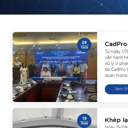
CadPro 
28
cùng U
Th05
Từ ngày 1/1
tạo, ng
vận hành h
dụng c
xử lý vi ph
do CadPro t
quan trọng 
hạ tầng gi
dựng đô thị
Xem t
Khép lạ
19
năm Qu
Th09
Ngày 15/09/