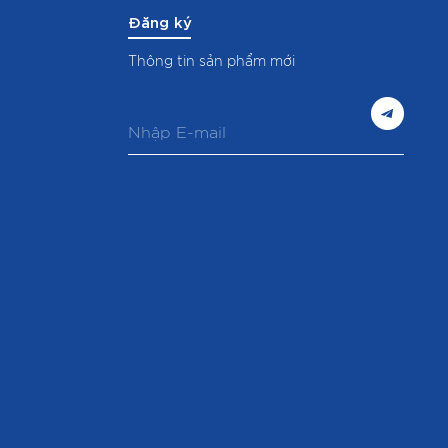
Đăng ký
Thông tin sản phẩm mới
E
m
a
i
l
*