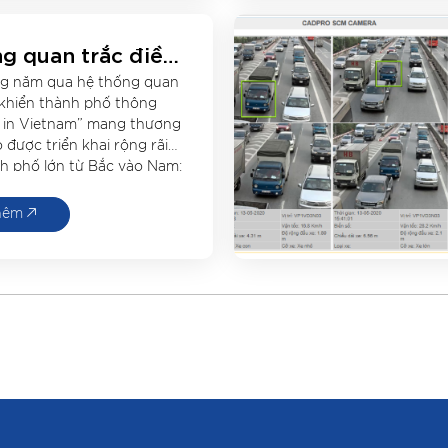
g quan trắc điều
hành phố thông
g năm qua hệ thống quan
 giao thông
 khiển thành phố thông
minh do CadPro
 in Vietnam” mang thương
ế và chế tạo được
 được triển khai rộng rãi
nh phố lớn từ Bắc vào Nam:
ai lắp đặt tại
ng Ninh, Đà Nẵng, Bình
ạt dự án trên cả
 Tàu, Tp. Hồ Chính Minh.
hêm
hiết bị tích […]