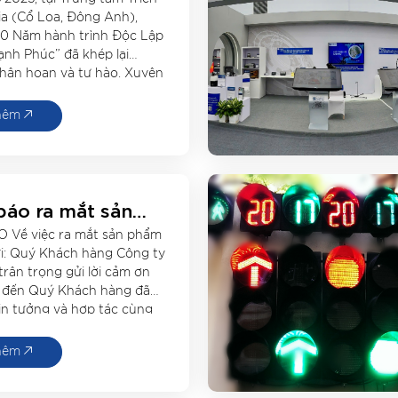
iểm sáng của
a (Cổ Loa, Đông Anh),
ực hóa khát vọng
80 Năm hành trình Độc Lập
hệ Việt
ạnh Phúc” đã khép lại
hân hoan và tự hào. Xuyên
 diễn ra sự kiện, triển lãm
i hiện một hành trình lịch
hêm
áo ra mắt sản
ới
Về việc ra mắt sản phẩm
ửi: Quý Khách hàng Công ty
trân trọng gửi lời cảm ơn
 đến Quý Khách hàng đã
in tưởng và hợp tác cùng
rong thời gian qua và xin
hông báo: Trong năm 2023
hêm