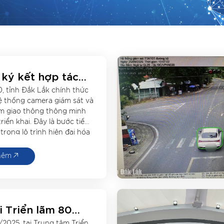
ký kết hợp tác
STH thúc đẩy đào
0, tỉnh Đắk Lắk chính thức
hiên cứu và ứng
ệ thống camera giám sát và
ông nghệ
ạm giao thông thông minh
riển khai. Đây là bước tiến
trong lộ trình hiện đại hóa
ao thông và hướng đến xây
 thông minh, an toàn, […]
hêm
i Triển lãm 80
ốc khánh: CadPro
2025, tại Trung tâm Triển