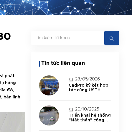
“80
Tin tức liên quan
và phát
28/05/2026
 tụ hàng
CadPro ký kết hợp
hĩa đó,
tác cùng USTH
thúc đẩy đào tạo,
 bản lĩnh
nghiên cứu và ứng
dụng công nghệ
20/10/2025
Triển khai hệ thống
“Mắt thần” công
nghệ AI giám sát
giao thông thông