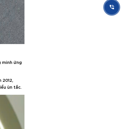
g minh ứng
m 2012,
ểu ùn tắc.