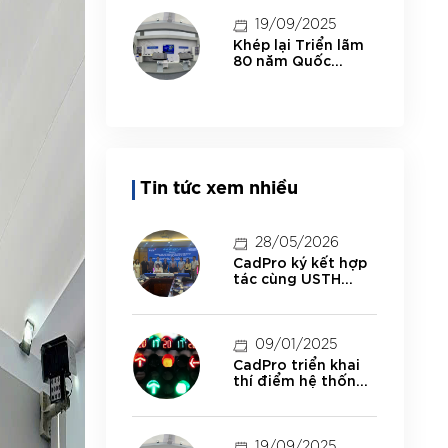
minh tại Đắk Lắk
19/09/2025
Khép lại Triển lãm
80 năm Quốc
khánh: CadPro –
một điểm sáng của
hiện thực hóa khát
vọng công nghệ
Việt
Tin tức xem nhiều
28/05/2026
CadPro ký kết hợp
tác cùng USTH
thúc đẩy đào tạo,
nghiên cứu và ứng
dụng công nghệ
09/01/2025
CadPro triển khai
thí điểm hệ thống
điều khiển đèn tín
hiệu thông minh và
cải thiện môi
trường thành phố
19/09/2025