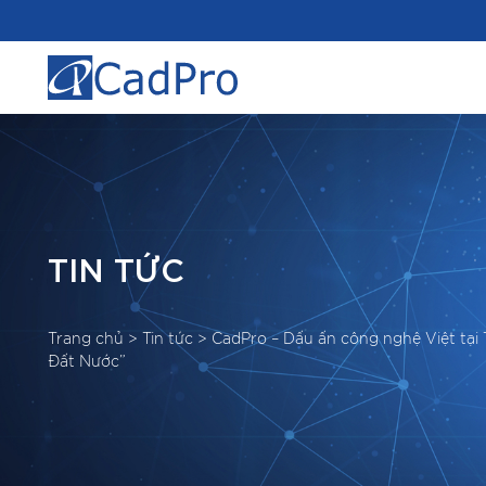
TIN TỨC
Trang chủ
>
Tin tức
>
CadPro – Dấu ấn công nghệ Việt tại
Đất Nước”