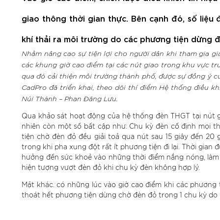
giao thông thời gian thực. Bên cạnh đó, số liệu
khí thải ra môi trường do các phương tiện dừng
Nhằm nâng cao sự tiện lợi cho người dân khi tham gia gia
các khung giờ cao điểm tại các nút giao trong khu vực tr
qua đó cải thiện môi trường thành phố, được sự đồng ý c
CadPro đã triển khai, theo dõi thí điểm Hệ thống điều kh
Núi Thành – Phan Đăng Lưu.
Qua khảo sát hoạt động của hệ thống đèn THGT tại nút 
nhiên còn một số bất cập như: Chu kỳ đèn cố định mọi th
tiện chờ đèn đỏ đều giải toả qua nút sau 15 giây đến 20 
trong khi pha xung đột rất ít phương tiện đi lại. Thời gi
hưởng đến sức khoẻ vào những thời điểm nắng nóng, làm t
hiện tượng vượt đèn đỏ khi chu kỳ đèn không hợp lý.
Mặt khác. có những lúc vào giờ cao điểm khi các phương t
thoát hết phương tiện dừng chờ đèn đỏ trong 1 chu kỳ do k