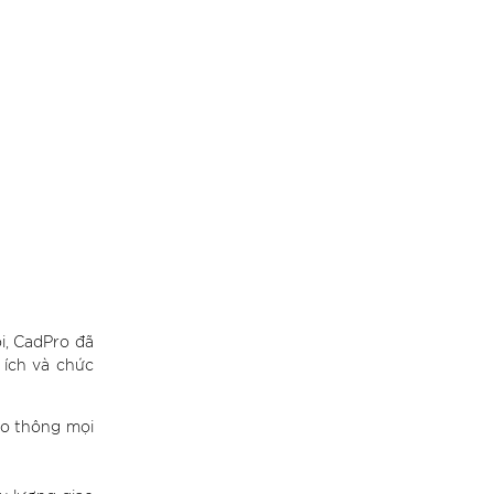
i, CadPro đã
 ích và chức
ao thông mọi