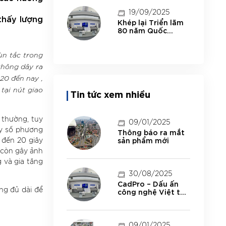
minh tại Đắk Lắk
19/09/2025
thấy lượng
Khép lại Triển lãm
80 năm Quốc
khánh: CadPro –
một điểm sáng của
hiện thực hóa khát
ùn tắc trong
vọng công nghệ
thông dây ra
Việt
20 đến nay ,
tại nút giao
Tin tức xem nhiều
 thường, tuy
09/01/2025
ày số phương
Thông báo ra mắt
sản phẩm mới
 đến 20 giây
à còn gây ảnh
 và gia tăng
30/08/2025
CadPro – Dấu ấn
công nghệ Việt tại
ng đủ dài để
Triển lãm “80 Năm
Thành Tựu Đất
Nước”
09/01/2025