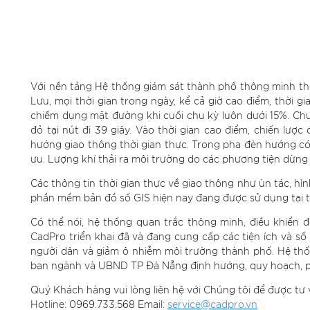
Với nền tảng Hệ thống giám sát thành phố thông minh thế 
Lưu, mọi thời gian trong ngày, kể cả giờ cao điểm, thời g
chiếm dụng mặt đường khi cuối chu kỳ luôn dưới 15%. Chu
đỏ tại nút đi 39 giây. Vào thời gian cao điểm, chiến lược
hướng giao thông thời gian thực. Trong pha đèn hướng có 
ưu. Lượng khí thải ra môi trường do các phương tiện dừn
Các thông tin thời gian thực về giao thông như ùn tác, hình
phần mềm bản đồ số GIS hiện nay đang được sử dụng tại 
Có thể nói, hệ thống quan trắc thông minh, điều khiển đ
CadPro triển khai đã và đang cung cấp các tiện ích và số li
người dân và giảm ô nhiễm môi trường thành phố. Hệ thố
ban ngành và UBND TP Đà Nẵng định hướng, quy hoạch, phâ
Quý Khách hàng vui lòng liên hệ với Chúng tôi để được tư 
Hotline: 0969.733.568 Email:
service@cadpro.vn