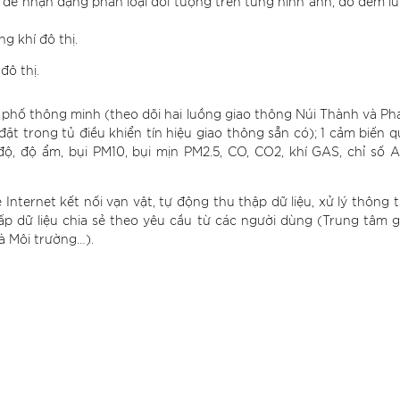
) để nhận dạng phân loại đối tượng trên từng hình ảnh, đo đếm lư
g khí đô thị.
đô thị.
ành phố thông minh (theo dõi hai luồng giao thông Núi Thành và P
đặt trong tủ điều khiển tín hiệu giao thông sẵn có); 1 cảm biến 
ộ, độ ẩm, bụi PM10, bụi mịn PM2.5, CO, CO2, khí GAS, chỉ số A
 Internet kết nối vạn vật, tự động thu thập dữ liệu, xử lý thông
p dữ liệu chia sẻ theo yêu cầu từ các người dùng (Trung tâm g
à Môi trường…).