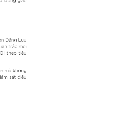
u lượng giao
han Đăng Lưu
quan trắc môi
QI theo tiêu
 tin mà không
iám sát điều