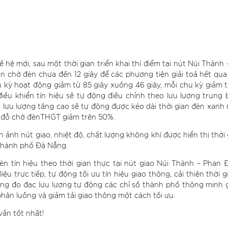
hệ mới, sau một thời gian triển khai thí điểm tại nút Núi Thành
ian chờ đèn chưa đến 12 giây để các phương tiện giải toả hết qu
 kỳ hoạt động giảm từ 85 giây xuống 46 giây, mỗi chu kỳ giảm t
 điều khiển tín hiệu sẽ tự động điều chỉnh theo lưu lượng trung
lưu lượng tăng cao sẽ tự động được kéo dài thời gian đèn xanh 
g đỗ chờ đènTHGT giảm trên 50%.
 ảnh nút giao, nhiệt độ, chất lượng không khí được hiển thị thời 
thành phố Đà Nẵng.
èn tín hiệu theo thời gian thực tại nút giao Núi Thành – Phan
ệu trực tiếp, tự động tối ưu tín hiệu giao thông, cải thiện thời gi
ng đo đạc lưu lượng tự động các chỉ số thành phố thông minh 
n luồng và giảm tải giao thông một cách tối ưu.
vấn tốt nhất!