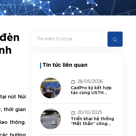
 đèn
ành
Tin tức liên quan
28/05/2026
CadPro ký kết hợp
tác cùng USTH
tại nút Núi
thúc đẩy đào tạo,
nghiên cứu và ứng
dụng công nghệ
 thời gian
20/10/2025
Triển khai hệ thống
iao thông.
“Mắt thần” công
nghệ AI giám sát
giao thông thông
 các hướng