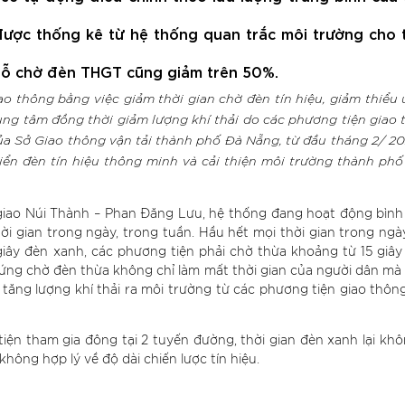
 được thống kê từ hệ thống quan trắc môi trường cho 
 đỗ chờ đèn THGT cũng giảm trên 50%.
o thông bằng việc giảm thời gian chờ đèn tín hiệu, giảm thiểu 
ung tâm đồng thời giảm lượng khí thải do các phương tiện giao 
ủa Sở Giao thông vận tải thành phố Đà Nẵng, từ đầu tháng 2/ 20
iển đèn tín hiệu thông minh và cải thiện môi trường thành phố 
giao Núi Thành – Phan Đăng Lưu, hệ thống đang hoạt động bình
ời gian trong ngày, trong tuần. Hầu hết mọi thời gian trong ng
giây đèn xanh, các phương tiện phải chờ thừa khoảng từ 15 giây
an đứng chờ đèn thừa không chỉ làm mất thời gian của người dân m
ăng lượng khí thải ra môi trường từ các phương tiện giao thông
iện tham gia đông tại 2 tuyến đường, thời gian đèn xanh lại khô
hông hợp lý về độ dài chiến lược tín hiệu.