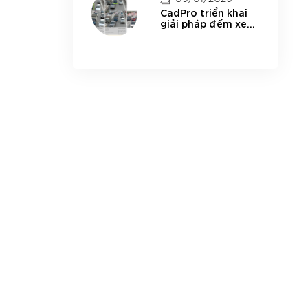
CadPro triển khai
giải pháp đếm xe
thông minh trên
đường Vành đai 3
thành phố Hà Nội