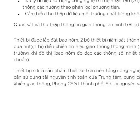
Xử lý dữ liệu sử dụng công nghệ trí tuệ nhận tạo (AI
thông các hướng theo phân loại phương tiện.
Cảm biến thu thập dữ liệu môi trường chất lượng khôn
Quan sát và thu thập thông tin giao thông, an ninh trật tự 
Thiết bị được lắp đặt bao gồm: 2 bộ thiết bị giám sát th
qua nút); 1 bộ điều khiển tín hiệu giao thông thông minh (
trường khí đô thị (bao gồm đo đạc các thông số: nhiệt đ
chuẩn).
Thiết bị mới là sản phẩm thiết kế trên nền tảng công nghệ
cần sử dụng tài nguyên tính toán của Trung tâm, cung cấ
khiển giao thông, Phòng CSGT thành phố, Sở Tài nguyên v