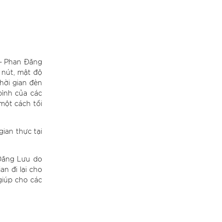
 – Phan Đăng
a nút, mật độ
hời gian đèn
 bình của các
một cách tối
gian thực tại
 Đăng Lưu do
an đi lại cho
giúp cho các