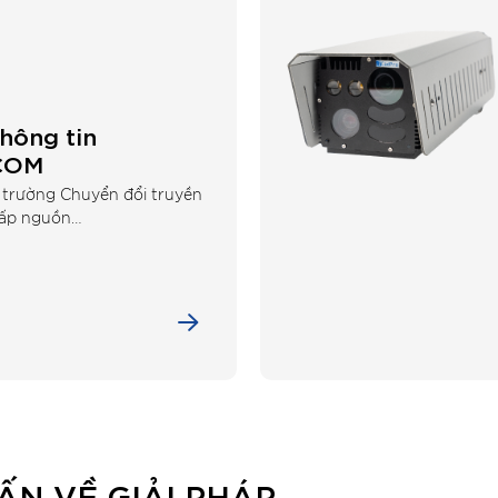
thông tin
COM
ện trường Chuyển đổi truyền
cấp nguồn…
ẤN VỀ GIẢI PHÁP