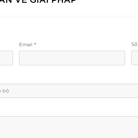
*
Số
Email