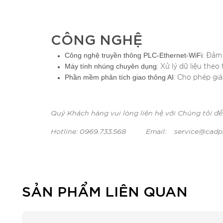
CÔNG NGHỆ
Công nghệ truyền thông PLC-Ethernet-WiFi
: Đảm
Máy tính nhúng chuyên dụng
: Xử lý dữ liệu theo
Phần mềm phân tích giao thông AI
: Cho phép giá
Quý Khách hàng vui lòng liên hệ với Chúng tôi để
Hotline: 0969.733.568 Email: service@cadp
SẢN PHẨM LIÊN QUAN