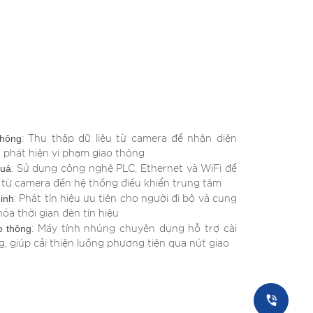
thông
: Thu thập dữ liệu từ camera để nhận diện
 phát hiện vi phạm giao thông
quả
: Sử dụng công nghệ PLC, Ethernet và WiFi để
n từ camera đến hệ thống điều khiển trung tâm
minh
: Phát tín hiệu ưu tiên cho người đi bộ và cung
hóa thời gian đèn tín hiệu
o thông
: Máy tính nhúng chuyên dụng hỗ trợ cài
, giúp cải thiện luồng phương tiện qua nút giao