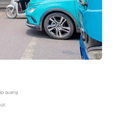
cáp quang
hực