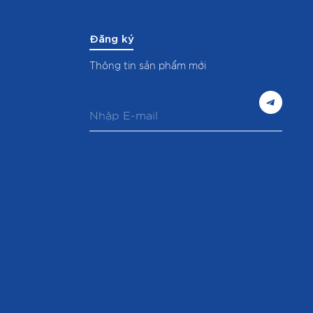
Đăng ký
Thông tin sản phẩm mới
E
m
a
i
l
*