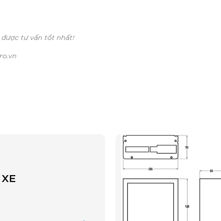
 được tư vấn tốt nhất!
ro.vn
 XE