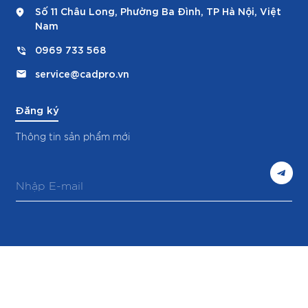
Số 11 Châu Long, Phường Ba Đình, TP Hà Nội, Việt
Nam
0969 733 568
service@cadpro.vn
Đăng ký
Thông tin sản phẩm mới
E
m
a
i
l
*